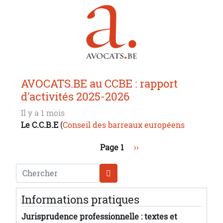
AVOCATS.BE au CCBE : rapport
d'activités 2025-2026
Il y a 1 mois
Le C.C.B.E
(
Conseil des barreaux européens
Pagination
Page suivante
Page 1
››
Chercher
Informations pratiques
Jurisprudence professionnelle : textes et