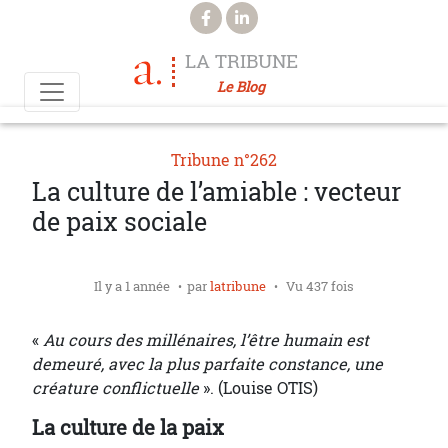
Aller au contenu principal
LA TRIBUNE
Le Blog
Tribune n°262
La culture de l’amiable : vecteur
de paix sociale
Il y a 1 année
par
latribune
Vu 437 fois
«
Au cours des millénaires, l’être humain est
demeuré, avec la
plus parfaite constance, une
créature conflictuelle
». (Louise OTIS)
La culture de la paix