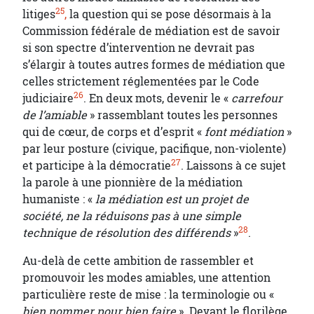
25
litiges
,
la question qui se pose désormais à la
Commission fédérale de médiation est de savoir
si son spectre d’intervention ne devrait pas
s’élargir à toutes autres formes de médiation que
celles strictement réglementées par le Code
26
judiciaire
. En deux mots, devenir le «
carrefour
de l’amiable
» rassemblant toutes les personnes
qui de cœur, de corps et d’esprit «
font médiation
»
par leur posture (civique, pacifique, non-violente)
27
et participe à la démocratie
. Laissons à ce sujet
la parole à une pionnière de la médiation
humaniste : «
la médiation est un projet de
société, ne la réduisons pas à une simple
28
technique de résolution des différends
»
.
Au-delà de cette ambition de rassembler et
promouvoir les modes amiables, une attention
particulière reste de mise : la terminologie ou «
bien nommer pour bien faire
». Devant le florilège