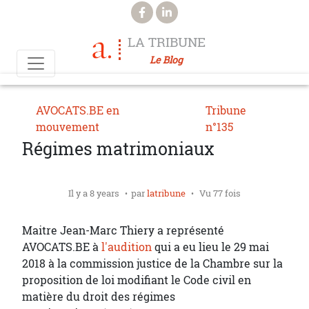
Aller au contenu principal
LA TRIBUNE
Le Blog
AVOCATS.BE en
Tribune
mouvement
n°135
Régimes matrimoniaux
Il y a 8 years
par
latribune
Vu 77 fois
Maitre Jean-Marc Thiery a représenté
AVOCATS.BE à
l'audition
qui a eu lieu le 29 mai
2018 à la commission justice de la Chambre sur la
proposition de loi modifiant le Code civil en
matière du droit des régimes