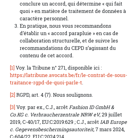
conclure un accord, qui détermine « qui fait
quoi » en matière de traitement de données à
caractère personnel.
En pratique, nous vous recommandons
d’établir un « accord parapluie » en cas de
collaboration structurelle, et de suivre les
recommandations du CEPD s’agissant du
contenu de cet accord.
[1]
Voy. la Tribune n° 271, disponible ici :
https://latribune.avocats.be/fr/le-contrat-de-sous-
traitance-rgpd-de-quoi-parle-t
.
[2]
RGPD, art. 4 (7). Nous soulignons.
[3]
Voy. par ex., C.J., arrêt
Fashion ID GmbH &
Co.KG c. Verbraucherzentrale NRW eV
, 29 juillet
2019, C-40/17, EU:C:2019:629 ; C.J., arrêt
IAB Europe
c. Gegevensbeschermingsautoriteit
, 7 mars 2024,
C-604/22, EU:C:2024:214.