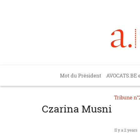
Aller au contenu principal
Main navigation
Mot du Président
AVOCATS.BE 
Tribune n°
Czarina Musni
Il y a 2 years