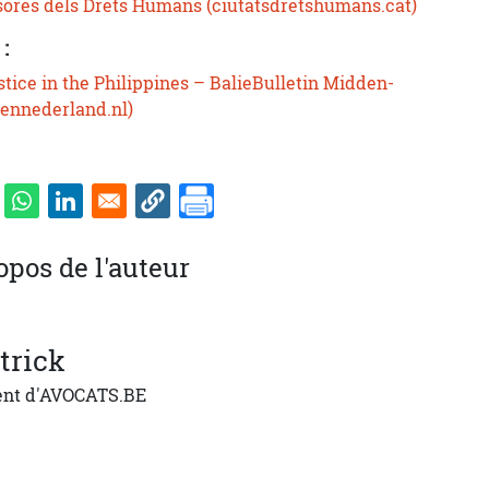
sores dels Drets Humans (ciutatsdretshumans.cat)
:
stice in the Philippines – BalieBulletin Midden-
dennederland.nl)
opos de l'auteur
trick
ent d'AVOCATS.BE