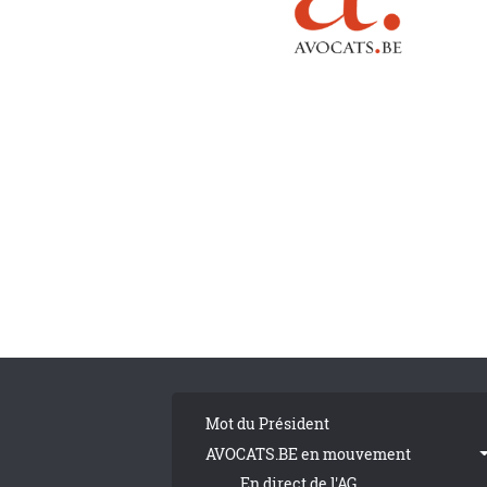
Pagination
Tribune Footer
Mot du Président
AVOCATS.BE en mouvement
En direct de l'AG