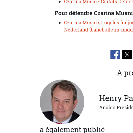
Czarina Musni - Ciutats Defen
Pour défendre Czarina Musni 
Czarina Musni struggles for ju
Nederland (baliebulletin-mid
A pr
Henry
Pa
Ancien Présid
a également publié