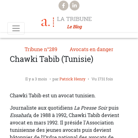
Aller au contenu principal
LA TRIBUNE
Le Blog
Tribune n°289
Avocats en danger
Chawki Tabib (Tunisie)
Il y a 3 mois
par
Patrick Henry
Vu 1731 fois
Chawki Tabib est un avocat tunisien.
Journaliste aux quotidiens
La Presse Soir
puis
Essahafa
, de 1988 à 1992, Chawki Tabib devient
avocat en mars 1992. Il préside l'Association
tunisienne des jeunes avocats puis devient
bâtonnier de l’Ordre national des avocats de