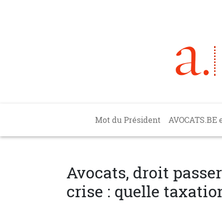
Aller au contenu principal
Main navigation
Mot du Président
AVOCATS.BE 
Avocats, droit passer
crise : quelle taxatio