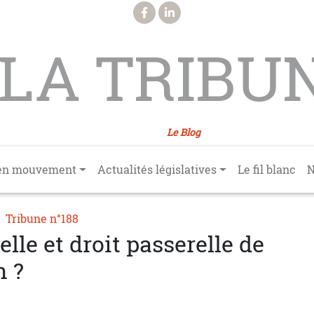
LA TRIBU
Le Blog
en mouvement
Actualités législatives
Le fil blanc
N
Tribune n°188
elle et droit passerelle de
n ?