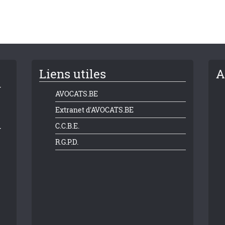
Liens utiles
A
AVOCATS.BE
Extranet d'AVOCATS.BE
C.C.B.E.
R.G.P.D.