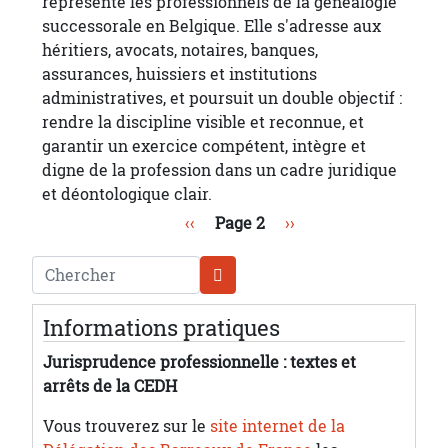
représente les professionnels de la généalogie
successorale en Belgique. Elle s'adresse aux
héritiers, avocats, notaires, banques,
assurances, huissiers et institutions
administratives, et poursuit un double objectif :
rendre la discipline visible et reconnue, et
garantir un exercice compétent, intègre et
digne de la profession dans un cadre juridique
et déontologique clair.
Pagination
Page précédente
Page suivante
‹‹
Page 2
››
Chercher
Informations pratiques
Jurisprudence professionnelle : textes et
arrêts de la CEDH
Vous trouverez sur le
site internet de la