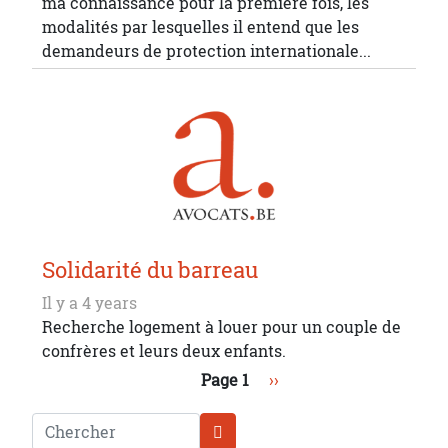
ma connaissance pour la première fois, les
modalités par lesquelles il entend que les
demandeurs de protection internationale...
Solidarité du barreau
Il y a 4 years
Recherche logement à louer pour un couple de
confrères et leurs deux enfants.
Pagination
Page suivante
Page 1
››
Chercher